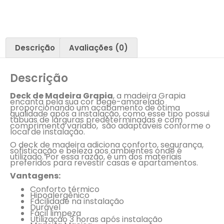
Descrição
Avaliações (0)
Descrição
Deck de Madeira Grapia
, a madeira Grapia
encanta pela sua cor bege-amarelado
proporcionando um acabamento de ótima
qualidade após a instalação, como esse tipo possui
tábuas de larguras predeterminadas e com
comprimento variado, são adaptáveis conforme o
local de instalação.
O deck de madeira adiciona conforto, segurança,
sofisticação e beleza aos ambientes onde é
utilizado. Por essa razão, é um dos materiais
preferidos para revestir casas e apartamentos.
Vantagens:
Conforto térmico
Hipoalergênico
Facilidade na instalação
Durável
Fácil limpeza
Utilização 3 horas após instalação