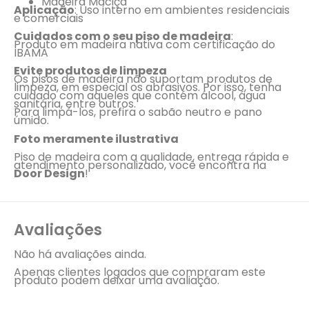
Madeira Maciça
Aplicação
: Uso interno em ambientes residenciais
e comerciais
Cuidados com o seu piso de madeira
:
Produto em madeira nativa com certificação do
IBAMA
Evite produtos de limpeza
Os pisos de madeira não suportam produtos de
limpeza, em especial os abrasivos. Por isso, tenha
cuidado com aqueles que contém álcool, água
sanitária, entre outros.
Para limpá-los, prefira o sabão neutro e pano
úmido.
Foto meramente ilustrativa
Piso de madeira com a qualidade, entrega rápida e
atendimento personalizado, você encontra na
Door Design
!
Avaliações
Não há avaliações ainda.
Apenas clientes logados que compraram este
produto podem deixar uma avaliação.