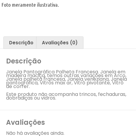
Foto meramente ilustrativa.
Descrição
Avaliações (0)
Descrição
Janela Pantográfica Palheta Francesa. Janela em
madeira maciça, temos outras variações em Arco,
Janela palheta francesa, Janela veneziana, Janela
pantográfica, Vitrôs max ar, Vitrô pivotante, Vitrô
de correr.
Este produto não acompanha trincos, fechaduras,
dobradiças ou vidros.
Avaliações
Não há avaliações ainda.