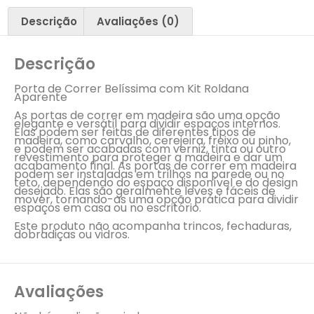
Descrição
Avaliações (0)
Descrição
Porta de Correr Belíssima com Kit Roldana
Aparente
As portas de correr em madeira são uma opção
elegante e versátil para dividir espaços internos.
Elas podem ser feitas de diferentes tipos de
madeira, como carvalho, cerejeira, freixo ou pinho,
e podem ser acabadas com verniz, tinta ou outro
revestimento para proteger a madeira e dar um
acabamento final. As portas de correr em madeira
podem ser instaladas em trilhos na parede ou no
teto, dependendo do espaço disponível e do design
desejado. Elas são geralmente leves e fáceis de
mover, tornando-as uma opção prática para dividir
espaços em casa ou no escritório.
Este produto não acompanha trincos, fechaduras,
dobradiças ou vidros.
Avaliações