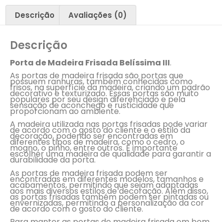
Descrição
Avaliações (0)
Descrição
Porta de Madeira Frisada Belíssima III
.
As portas de madeira frisada são portas que
possuem ranhuras, também conhecidas como
frisos, na superfície da madeira, criando um padrão
decorativo e texturizado. Essas portas são muito
populares por seu design diferenciado e pela
sensação de aconchego e rusticidade que
proporcionam ao ambiente.
A madeira utilizada nas portas frisadas pode variar
de acordo com o gosto do cliente e o estilo da
decoração, podendo ser encontradas em
diferentes tipos de madeira, como o cedro, o
mogno, o pinho, entre outros. É importante
escolher uma madeira de qualidade para garantir a
durabilidade da porta.
As portas de madeira frisada podem ser
encontradas em diferentes modelos, tamanhos e
acabamentos, permitindo que sejam adaptadas
aos mais diversos estilos de decoração. Além disso,
as portas frisadas também podem ser pintadas ou
envernizadas, permitindo a personalização da cor
de acordo com o gosto do cliente.
Para manter as portas de madeira frisada em bom