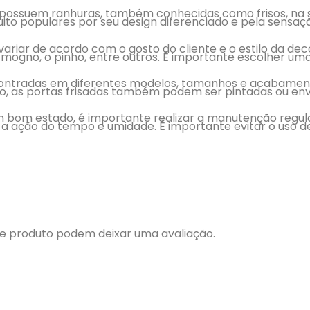
e possuem ranhuras, também conhecidas como frisos, na 
uito populares por seu design diferenciado e pela sensa
 variar de acordo com o gosto do cliente e o estilo da 
 mogno, o pinho, entre outros. É importante escolher um
contradas em diferentes modelos, tamanhos e acabament
sso, as portas frisadas também podem ser pintadas ou en
m bom estado, é importante realizar a manutenção regul
a ação do tempo e umidade. É importante evitar o uso d
e produto podem deixar uma avaliação.