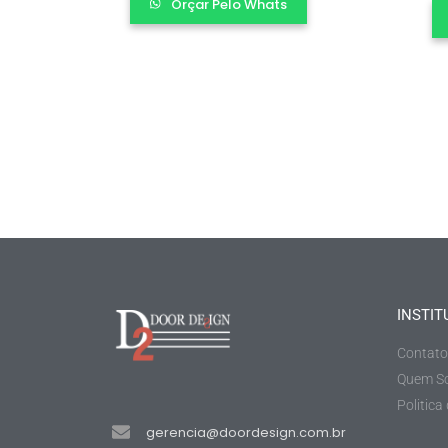
Orçar Pelo Whats
INSTIT
Contato
Quem S
Politica
gerencia@doordesign.com.br