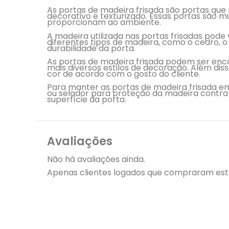
As portas de madeira frisada são portas qu
decorativo e texturizado. Essas portas são m
proporcionam ao ambiente.
A madeira utilizada nas portas frisadas pode
diferentes tipos de madeira, como o cedro, o
durabilidade da porta.
As portas de madeira frisada podem ser en
mais diversos estilos de decoração. Além di
cor de acordo com o gosto do cliente.
Para manter as portas de madeira frisada e
ou selador para proteção da madeira contra 
superfície da porta.
Avaliações
Não há avaliações ainda.
Apenas clientes logados que compraram est