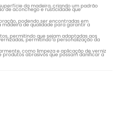
superfície da madeira, criando um padrão
ção de aconchego e rusticidade que
decoração, podendo ser encontradas em
a madeira de qualidade para garantir a
os, permitindo que sejam adaptadas aos
vernizadas, permitindo a personalização da
armente, como limpeza e aplicação de verniz
e produtos abrasivos que possam danificar a