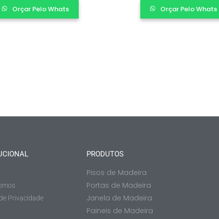
Orçar Pelo Whats
Orçar Pelo Whats
UCIONAL
PRODUTOS
Pisos de Madeira
Portas de Madeira
omos
Janela de Madeira
 de Privacidade
Paineis de Madeira