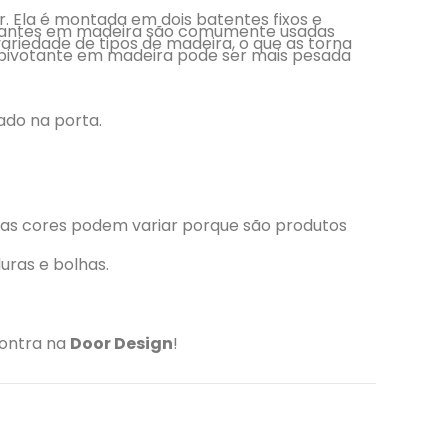
. Ela é montada em dois batentes fixos e
votantes em madeira são comumente usadas
ariedade de tipos de madeira, o que as torna
 pivotante em madeira pode ser mais pesada
lado na porta.
 as cores podem variar porque são produtos
ras e bolhas.
contra na
Door Design
!