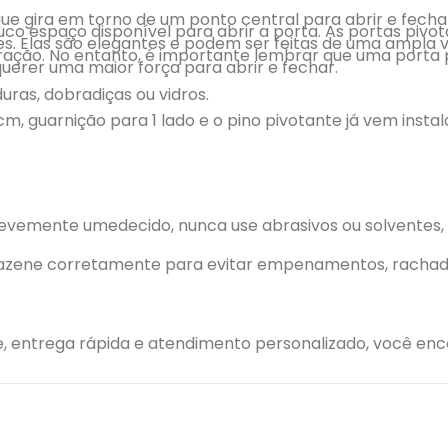
e gira em torno de um ponto central para abrir e fechar
co espaço disponível para abrir a porta. As portas pi
s. Elas são elegantes e podem ser feitas de uma ampla v
ração. No entanto, é importante lembrar que uma porta
uerer uma maior força para abrir e fechar.
ras, dobradiças ou vidros.
cm, guarnição para 1 lado e o pino pivotante já vem insta
 levemente umedecido, nunca use abrasivos ou solventes,
mazene corretamente para evitar empenamentos, rachadu
e, entrega rápida e atendimento personalizado, você en