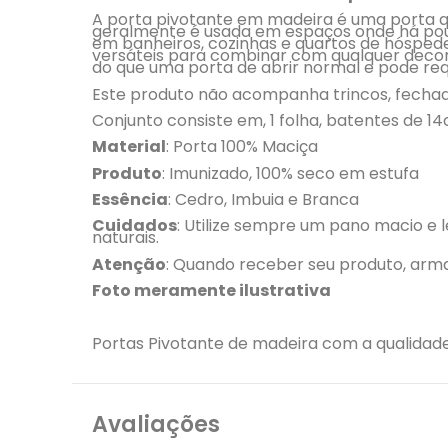
A porta pivotante em madeira é uma porta qu
geralmente é usada em espaços onde há pou
em banheiros, cozinhas e quartos de hóspede
versáteis para combinar com qualquer deco
do que uma porta de abrir normal e pode req
Este produto não acompanha trincos, fechadu
Conjunto consiste em, 1 folha, batentes de 14
Material
: Porta 100% Maciça
Produto
: Imunizado, 100% seco em estufa
Essência
: Cedro, Imbuia e Branca
Cuidados
: Utilize sempre um pano macio e
naturais.
Atenção
: Quando receber seu produto, ar
Foto meramente ilustrativa
Portas Pivotante de madeira com a qualidad
Avaliações