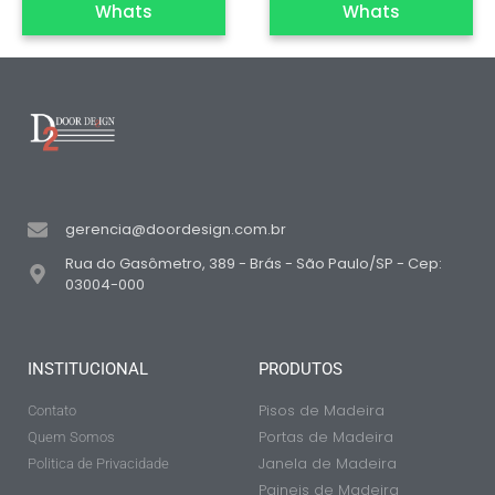
Whats
Whats
gerencia@doordesign.com.br
Rua do Gasômetro, 389 - Brás - São Paulo/SP - Cep:
03004-000
INSTITUCIONAL
PRODUTOS
Pisos de Madeira
Contato
Portas de Madeira
Quem Somos
Janela de Madeira
Politica de Privacidade
Paineis de Madeira