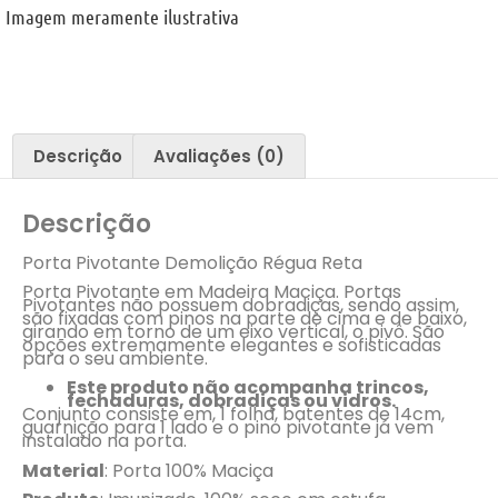
Imagem meramente ilustrativa
Descrição
Avaliações (0)
Descrição
Porta Pivotante Demolição Régua Reta
Porta Pivotante em Madeira Maciça. Portas
Pivotantes não possuem dobradiças, sendo assim,
são fixadas com pinos na parte de cima e de baixo,
girando em torno de um eixo vertical, o pivô. São
opções extremamente elegantes e sofisticadas
para o seu ambiente.
Este produto não acompanha trincos,
fechaduras, dobradiças ou vidros.
Conjunto consiste em, 1 folha, batentes de 14cm,
guarnição para 1 lado e o pino pivotante já vem
instalado na porta.
Material
: Porta 100% Maciça