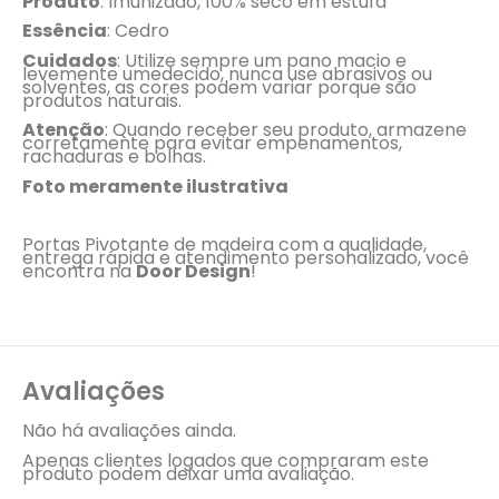
Produto
: Imunizado, 100% seco em estufa
Essência
: Cedro
Cuidados
: Utilize sempre um pano macio e
levemente umedecido, nunca use abrasivos ou
solventes, as cores podem variar porque são
produtos naturais.
Atenção
: Quando receber seu produto, armazene
corretamente para evitar empenamentos,
rachaduras e bolhas.
Foto meramente ilustrativa
Portas Pivotante de madeira com a qualidade,
entrega rápida e atendimento personalizado, você
encontra na
Door Design
!
Avaliações
Não há avaliações ainda.
Apenas clientes logados que compraram este
produto podem deixar uma avaliação.